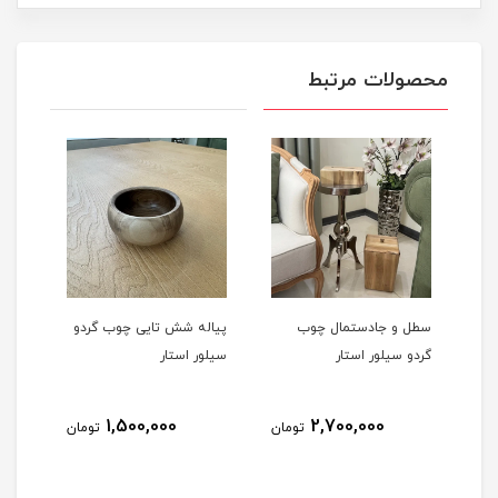
محصولات مرتبط
جادستمال چوب
پیاله شش تایی چوب گردو
پیش دستی شش تایی
لور استار
سیلور استار
چوب گردو سیلور استار
2,100,000
1,500,000
2,700,000
تومان
تومان
ت