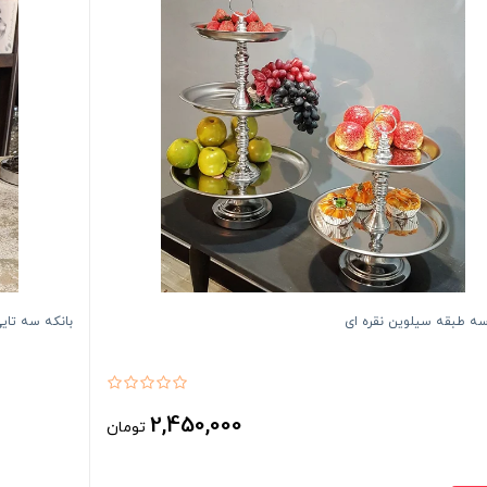
ه طبقه سیلوین نقره ای
بانکه سه تای
2,450,000
تومان