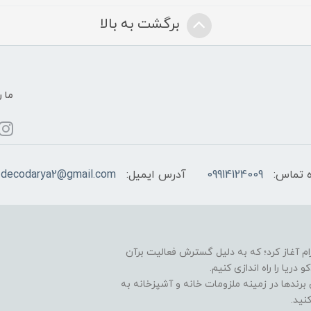
برگشت به بالا
ما ر
 تماس:
09914124009
آدرس ایمیل:
decodarya2@gmail.com
یت خود را در سال 1396 در اینستاگرام آغاز کرد؛ که به دلیل گسترش فعالیت برآن
ا را راه اندازی کنیم.
برندها در زمینه ملزومات خانه و آشپزخانه به
نید.