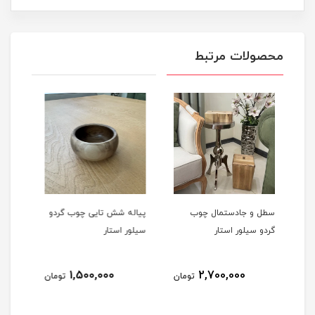
محصولات مرتبط
وب
پیاله شش تایی چوب گردو
پیش دستی شش تایی
سیلور استار
چوب گردو سیلور استار
2,100,000
1,500,000
تومان
تومان
تومان