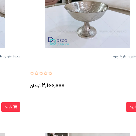
خوری طرح چرم
میوه خوری ط
2,100,000
تومان
خرید