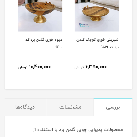
ک گلدن
میوه خوری گلدن برد کد
سینی مستطیل کوچگ
9410
گلدن برد کد 9443
5,050,000
10,400,000
6,
تومان
تومان
تومان
بررسی
مشخصات
دیدگاه‌ها
محصولات پذیرایی چوبی گلدن برد با استفاده از