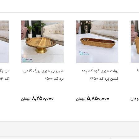
ده
شیرینی خوری بزرگ گلدن
تی بگ پنج خانه گلدن برد
شیری
برد کد 9500
کد 9653
گلدن ب
7,850,000
8,250,000
تومان
تومان
تومان