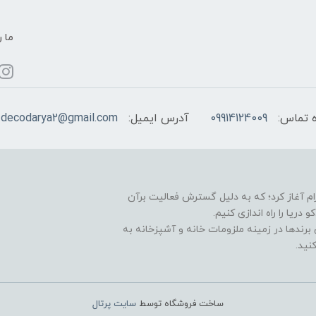
ما ر
 تماس:
09914124009
آدرس ایمیل:
decodarya2@gmail.com
یت خود را در سال 1396 در اینستاگرام آغاز کرد؛ که به دلیل گسترش فعالیت برآن
ا را راه اندازی کنیم.
برندها در زمینه ملزومات خانه و آشپزخانه به
نید.
ساخت فروشگاه توسط
سایت پرتال