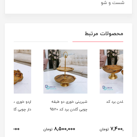
شست و شو
محصولات مرتبط
شیرینی خوری دو طبقه
اردو خوری سه تایی دسته
اردو
چوبی گلدن برد کد 9520
دار چوبی گلدن برد کد 9470
چوبی 
5,250,000
8,500,000
مان
تومان
تومان