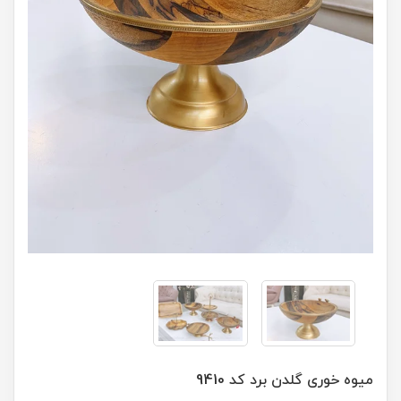
میوه خوری گلدن برد کد 9410