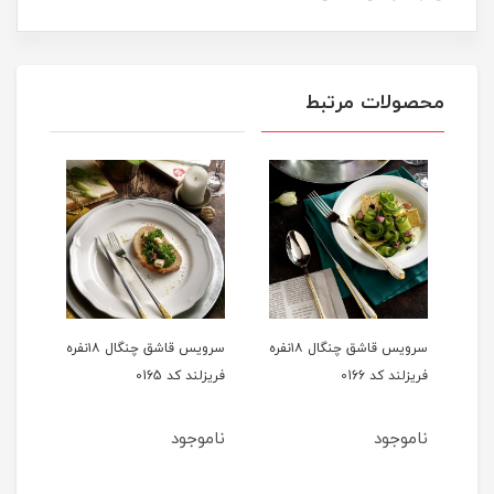
محصولات مرتبط
سرویس قاشق چنگال ۱۸نفره
سرویس قاشق چنگال ۱۸نفره
سرو
01
فریزلند کد 0165
فریزلند کد0164
ناموجود
ناموجود