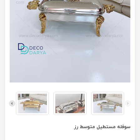
سوفله مستطیل متوسط رز