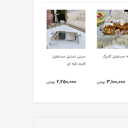
سینی استیل مستطیل
سوفله سالاد خوری فلیم
سوفله سوپ خ
فلیم نقره ای
0,000
3,600,000
2,250,000
تومان
تومان