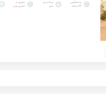
پاسخگویی
بسته بندی
تحویل در
24 ساعته
عالی
کمترین زمان