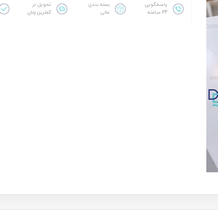
پاسخگویی
بسته بندی
تحویل در
24 ساعته
عالی
کمترین زمان