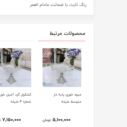
رنگ ثابت با ضمانت مادام العمر
محصولات مرتبط
ه خوری پایه دار
کشکول گرد آجیل خوری
کشکول گرد شکلات خ
سط ملیله
شماره 4 ملیله
شماره 2 ملیله
3,650,000
7,150,000
5,100,000
تومان
تومان
ت