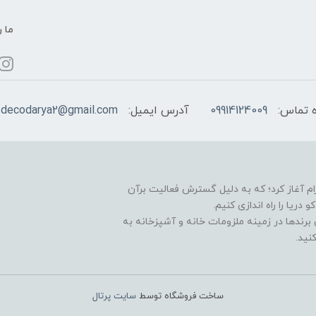
ما ر
 تماس:
09914124009
آدرس ایمیل:
decodarya2@gmail.com
یت خود را در سال 1396 در اینستاگرام آغاز کرد؛ که به دلیل گسترش فعالیت برآن
ا را راه اندازی کنیم.
برندها در زمینه ملزومات خانه و آشپزخانه به
نید.
ساخت فروشگاه توسط
سایت پرتال