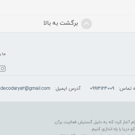
برگشت به بالا
ما ر
 تماس:
09914124009
آدرس ایمیل:
decodarya2@gmail.com
یت خود را در سال 1396 در اینستاگرام آغاز کرد؛ که به دلیل گسترش فعالیت برآن
ا را راه اندازی کنیم.