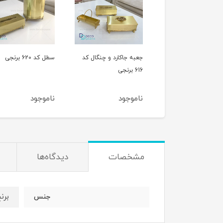
سینی گرد بزرگ کد 157
جعبه جاکارد و چنگال کد
سطل کد 620 برنجی
616 برنجی
ناموجود
ناموجود
مشخصات
دیدگاه‌ها
برن
جنس