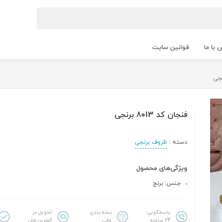
 با ما
قوانین سایت
فنجان کد 8013 برنجی
دسته :
ظروف برنجی
ویژگی‌های محصول
جنس: برنج
پاسخگویی
بسته بندی
تحویل در
24 ساعته
عالی
کمترین زمان