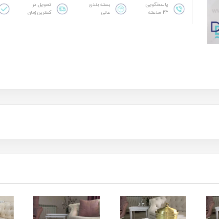
پاسخگویی
بسته بندی
تحویل در
24 ساعته
عالی
کمترین زمان