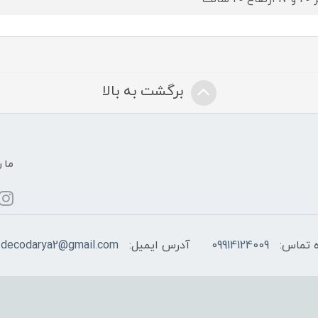
برگشت به بالا
ما ر
 تماس:
09914124009
آدرس ایمیل:
decodarya2@gmail.com