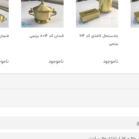
جادستمال کاغذی کد 614
قندان کد 8014 برنجی
فنجان کد 8013 برنجی
ناموجود
ناموجود
ج
ع 20 سانت