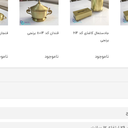
جادستمال کاغذی کد 614
قندان کد 8014 برنجی
فنجان کد 8013 برنجی
ناموجود
ناموجود
ج
12 سانت