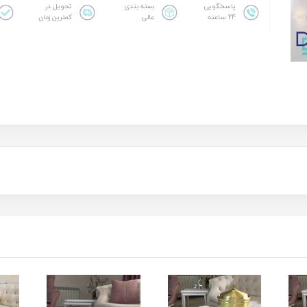
پاسخگویی
بسته بندی
تحویل در
24 ساعته
عالی
کمترین زمان