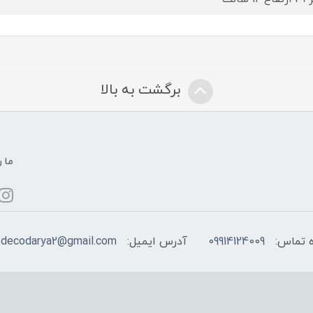
برگشت به بالا
ما ر
 تماس:
09914124009
آدرس ایمیل:
decodarya2@gmail.com