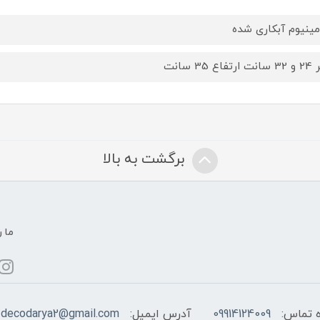
مینیوم آبکاری شده
فاع 35 سانت
برگشت به بالا
ما ر
 تماس:
09914124009
آدرس ایمیل:
decodarya2@gmail.com