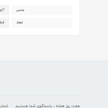
آلو
جنس
قطر 24 و 32 سانت ارت
ابعاد
هفت روز هفته ، پاسخگوی شما هستیم
شماره