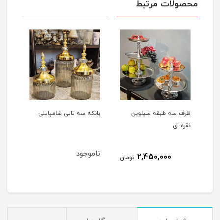
محصولات مرتبط
ظرف سه طبقه سیلوین
بانکه سه تایی شامپاینی
شمعد
نقره ای
ناموجود
نام
2,450,000
مان
تومان