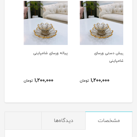
پیاله ورسای شامپاینی
شکلات خوری ورسای
آ
شامپاینی
ش
2,100,000
1,200,000
تومان
تومان
تومان
مشخصات
دیدگاه‌ها