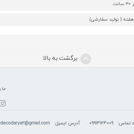
سانت
هفته ( تولید سفارشی)
برگشت به بالا
ما ر
 تماس:
09914124009
آدرس ایمیل:
decodarya2@gmail.com