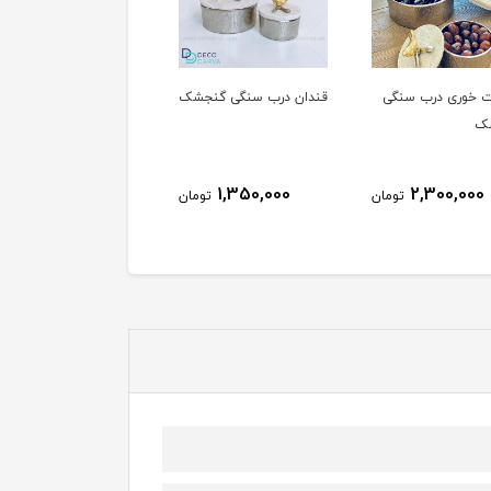
قندان درب سنگی گنجشک
شیرینی خوری تک طبقه
کشکول آجیل گ
گنجشک
400,000
2,450,000
1,350,000
تومان
تومان