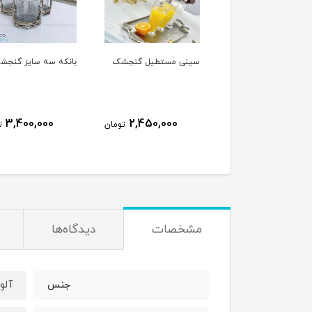
سینی مستطیل گنجشک
بانکه سه سایز گنجشک
میوه خوری گ
0,000
3,400,000
2,450,000
تومان
تومان
مشخصات
دیدگاه‌ها
آلو
جنس