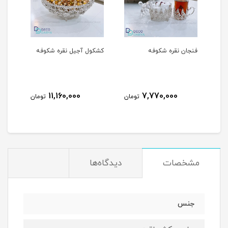
فه
کشکول آجیل نقره شکوفه
میوه خوری نقره شکوفه
16,050,000
11,160,000
7,7
تومان
تومان
تومان
مشخصات
دیدگاه‌ها
جنس