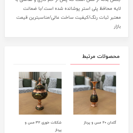
لایه محافظ پلی استر پوشانده شده است./با ضمانت
معتبر ثبات رنگ/کیفیت ساخت عالی/مناسبترین قیمت
بازار
محصولات مرتبط
شکلات خوری 32 مس و
شیرینی خوری 25 مس و
شی
پرداز
پرداز
۳۳ مس 